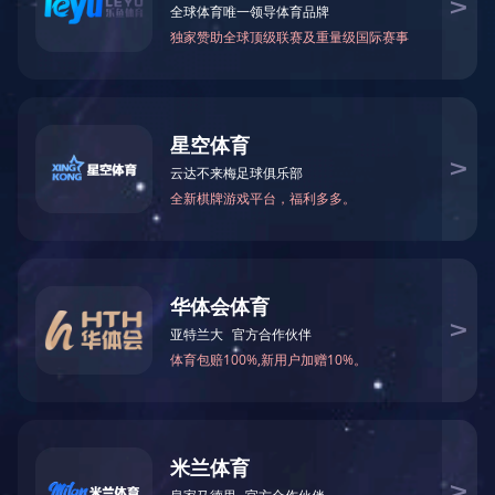
上一个：
开云官方版在线入口-开云(中国)
下一个：
开云官方版在线入口-开云(中国)