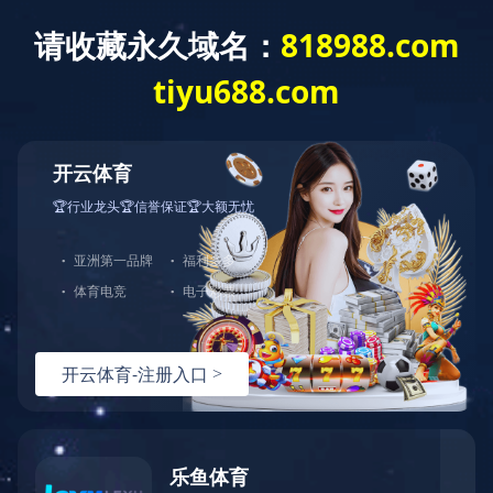
Toggle
navigat
开云官方版在线入口-开云(中国)